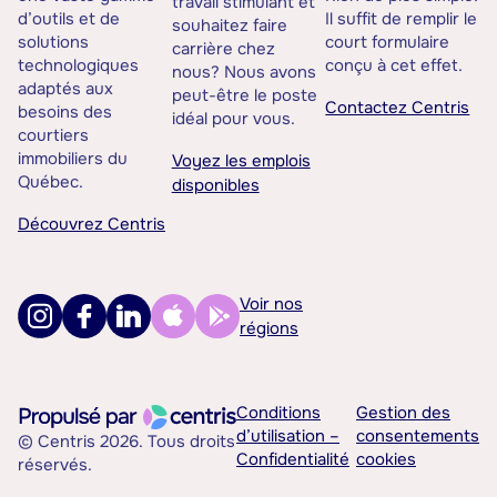
travail stimulant et
d’outils et de
Il suffit de remplir le
souhaitez faire
solutions
court formulaire
carrière chez
technologiques
conçu à cet effet.
nous? Nous avons
adaptés aux
peut-être le poste
Contactez Centris
besoins des
idéal pour vous.
courtiers
immobiliers du
Voyez les emplois
Québec.
disponibles
Découvrez Centris
Voir nos
régions
Conditions
Gestion des
d’utilisation –
consentements
© Centris 2026. Tous droits
Confidentialité
cookies
réservés.