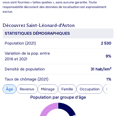
vous sont fournies « telles quelles », sans aucune garantie. Toute
responsabilité découlant des données de localisation est expressément
exclue.
Découvrez
Saint-Léonard-d'Aston
STATISTIQUES DÉMOGRAPHIQUES
Population (2021)
2 530
Variation de la pop. entre
9%
2016 et 2021
2
Densité de population
31
hab/km
Taux de chômage (2021)
1%
Âge
Revenus
Ménage
Famille
Occupation
Const
Population par groupe d'âge