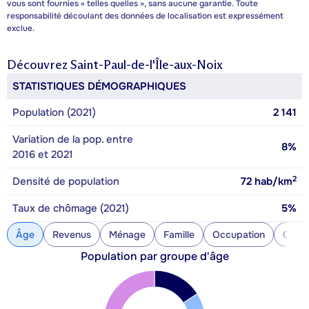
vous sont fournies « telles quelles », sans aucune garantie. Toute
responsabilité découlant des données de localisation est expressément
exclue.
Découvrez
Saint-Paul-de-l'Île-aux-Noix
STATISTIQUES DÉMOGRAPHIQUES
Population (2021)
2 141
Variation de la pop. entre
8%
2016 et 2021
2
Densité de population
72
hab/km
Taux de chômage (2021)
5%
Âge
Revenus
Ménage
Famille
Occupation
Const
Population par groupe d'âge