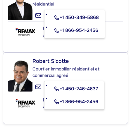
résidentiel
+1 450-349-5868
RE/MAX ÉVOLUTION INC.
+1 866-954-2456
Agence immobilière
Robert Sicotte
Courtier immobilier résidentiel et
commercial agréé
+1 450-246-4637
RE/MAX ÉVOLUTION INC.
+1 866-954-2456
Agence immobilière