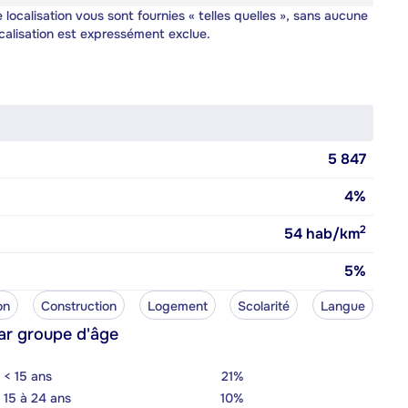
 localisation vous sont fournies « telles quelles », sans aucune
calisation est expressément exclue.
5 847
4%
2
54
hab/km
5%
on
Construction
Logement
Scolarité
Langue
ar groupe d'âge
< 15 ans
21%
15 à 24 ans
10%