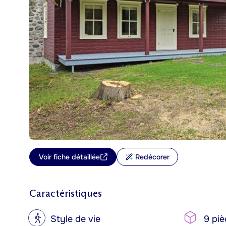
Voir fiche détaillée
Redécorer
Caractéristiques
?
Style de vie
9 piè