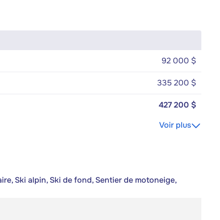
92 000 $
335 200 $
427 200 $
Voir plus
re, Ski alpin, Ski de fond, Sentier de motoneige,