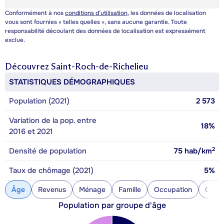
Conformément à nos
conditions d’utilisation
, les données de localisation
vous sont fournies « telles quelles », sans aucune garantie. Toute
responsabilité découlant des données de localisation est expressément
exclue.
Découvrez
Saint-Roch-de-Richelieu
STATISTIQUES DÉMOGRAPHIQUES
Population (2021)
2 573
Variation de la pop. entre
18%
2016 et 2021
2
Densité de population
75
hab/km
Taux de chômage (2021)
5%
Âge
Revenus
Ménage
Famille
Occupation
Const
Population par groupe d'âge