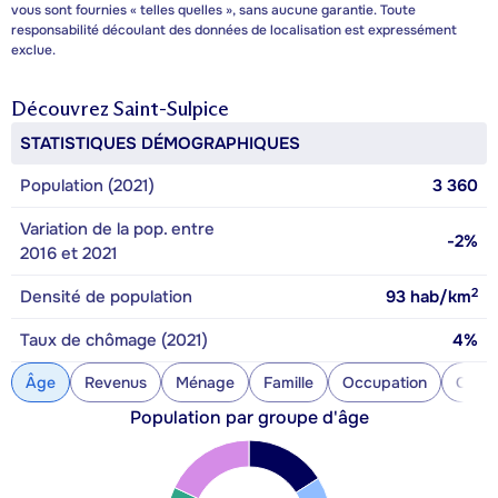
vous sont fournies « telles quelles », sans aucune garantie. Toute
responsabilité découlant des données de localisation est expressément
exclue.
Découvrez
Saint-Sulpice
STATISTIQUES DÉMOGRAPHIQUES
Population (2021)
3 360
Variation de la pop. entre
-2%
2016 et 2021
2
Densité de population
93
hab/km
Taux de chômage (2021)
4%
Âge
Revenus
Ménage
Famille
Occupation
Const
Population par groupe d'âge