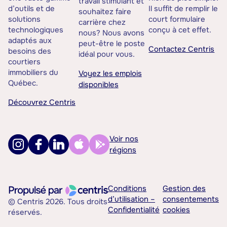
travail stimulant et
d’outils et de
Il suffit de remplir le
souhaitez faire
solutions
court formulaire
carrière chez
technologiques
conçu à cet effet.
nous? Nous avons
adaptés aux
peut-être le poste
Contactez Centris
besoins des
idéal pour vous.
courtiers
immobiliers du
Voyez les emplois
Québec.
disponibles
Découvrez Centris
Voir nos
régions
Conditions
Gestion des
d’utilisation –
consentements
© Centris 2026. Tous droits
Confidentialité
cookies
réservés.