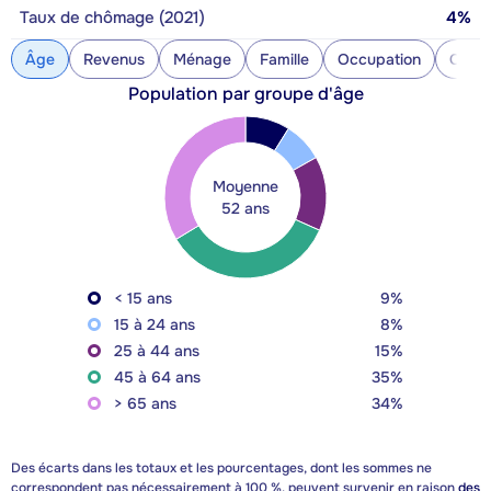
Taux de chômage (2021)
4%
Âge
Revenus
Ménage
Famille
Occupation
Const
Population par groupe d'âge
Moyenne
52 ans
< 15 ans
9%
15 à 24 ans
8%
25 à 44 ans
15%
45 à 64 ans
35%
> 65 ans
34%
Des écarts dans les totaux et les pourcentages, dont les sommes ne
correspondent pas nécessairement à 100 %, peuvent survenir en raison
des