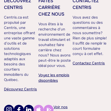
DÉCOUVREZ
FAITES
CONTACTEZ
CENTRIS
CARRIÈRE
CENTRIS
CHEZ NOUS
Centris.ca est
Vous avez des
propulsé par
questions ou des
Vous êtes à la
Centris, une
commentaires à
recherche d’un
entreprise offrant
nous soumettre?
environnement de
une vaste gamme
Rien de plus simple!
travail stimulant et
d’outils et de
Il suffit de remplir le
souhaitez faire
solutions
court formulaire
carrière chez
technologiques
conçu à cet effet.
nous? Nous avons
adaptés aux
peut-être le poste
Contactez Centris
besoins des
idéal pour vous.
courtiers
immobiliers du
Voyez les emplois
Québec.
disponibles
Découvrez Centris
Voir nos