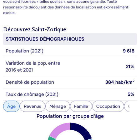
vous sont fournies « telles quelles », sans aucune garantie. Toute
responsabilité découlant des données de localisation est expressément
exclue.
Découvrez
Saint-Zotique
STATISTIQUES DÉMOGRAPHIQUES
Population (2021)
9 618
Variation de la pop. entre
21%
2016 et 2021
2
Densité de population
384
hab/km
Taux de chômage (2021)
5%
Âge
Revenus
Ménage
Famille
Occupation
Const
Population par groupe d'âge