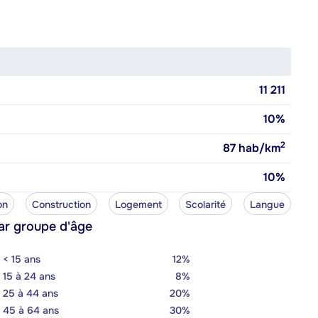
11 211
10%
2
87
hab/km
10%
on
Construction
Logement
Scolarité
Langue
ar groupe d'âge
< 15 ans
12%
15 à 24 ans
8%
25 à 44 ans
20%
45 à 64 ans
30%