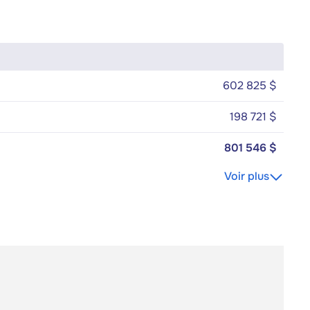
602 825 $
198 721 $
801 546 $
Voir plus