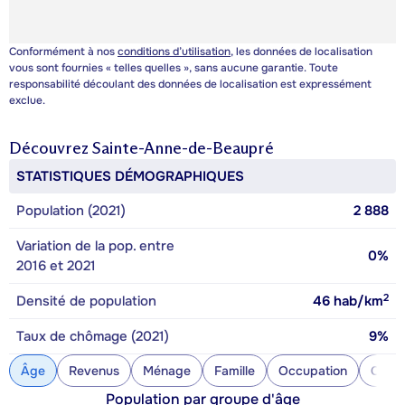
Conformément à nos
conditions d’utilisation
, les données de localisation
vous sont fournies « telles quelles », sans aucune garantie. Toute
responsabilité découlant des données de localisation est expressément
exclue.
Découvrez
Sainte-Anne-de-Beaupré
STATISTIQUES DÉMOGRAPHIQUES
Population (2021)
2 888
Variation de la pop. entre
0%
2016 et 2021
2
Densité de population
46
hab/km
Taux de chômage (2021)
9%
Âge
Revenus
Ménage
Famille
Occupation
Const
Population par groupe d'âge