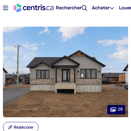
Rechercher
Acheter
Loue
28
Redécorer