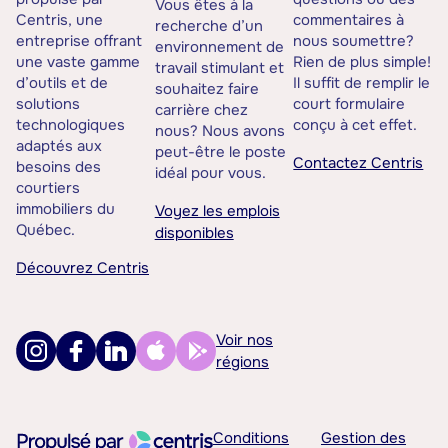
Vous êtes à la
Centris, une
commentaires à
recherche d’un
entreprise offrant
nous soumettre?
environnement de
une vaste gamme
Rien de plus simple!
travail stimulant et
d’outils et de
Il suffit de remplir le
souhaitez faire
solutions
court formulaire
carrière chez
technologiques
conçu à cet effet.
nous? Nous avons
adaptés aux
peut-être le poste
Contactez Centris
besoins des
idéal pour vous.
courtiers
immobiliers du
Voyez les emplois
Québec.
disponibles
Découvrez Centris
Voir nos
régions
Conditions
Gestion des