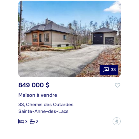
33
849 000 $
Maison à vendre
33, Chemin des Outardes
Sainte-Anne-des-Lacs
3
2
?