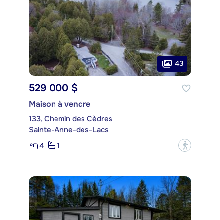
43
529 000 $
Maison à vendre
133, Chemin des Cèdres
Sainte-Anne-des-Lacs
4
1
?