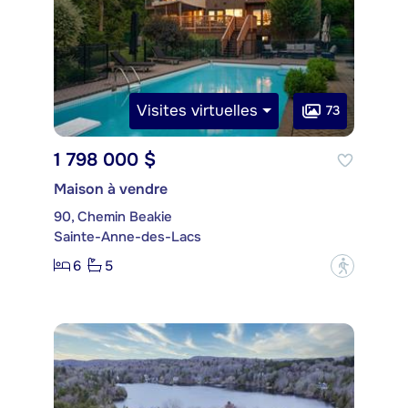
Visites virtuelles
73
1 798 000 $
Maison à vendre
90, Chemin Beakie
Sainte-Anne-des-Lacs
6
5
?