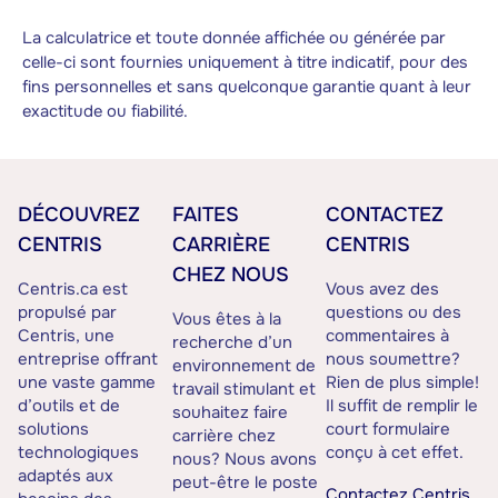
La calculatrice et toute donnée affichée ou générée par
celle-ci sont fournies uniquement à titre indicatif, pour des
fins personnelles et sans quelconque garantie quant à leur
exactitude ou fiabilité.
DÉCOUVREZ
FAITES
CONTACTEZ
CENTRIS
CARRIÈRE
CENTRIS
CHEZ NOUS
Centris.ca est
Vous avez des
propulsé par
questions ou des
Vous êtes à la
Centris, une
commentaires à
recherche d’un
entreprise offrant
nous soumettre?
environnement de
une vaste gamme
Rien de plus simple!
travail stimulant et
d’outils et de
Il suffit de remplir le
souhaitez faire
solutions
court formulaire
carrière chez
technologiques
conçu à cet effet.
nous? Nous avons
adaptés aux
peut-être le poste
Contactez Centris