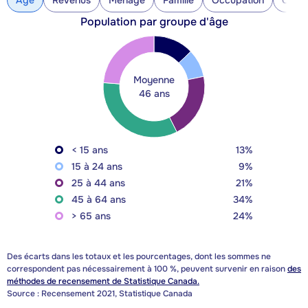
Âge
Revenus
Ménage
Famille
Occupation
Const
Population par groupe d'âge
Moyenne
46 ans
< 15 ans
13%
15 à 24 ans
9%
25 à 44 ans
21%
45 à 64 ans
34%
> 65 ans
24%
Des écarts dans les totaux et les pourcentages, dont les sommes ne
correspondent pas nécessairement à 100 %, peuvent survenir en raison
des
méthodes de recensement de Statistique Canada.
Source : Recensement 2021, Statistique Canada