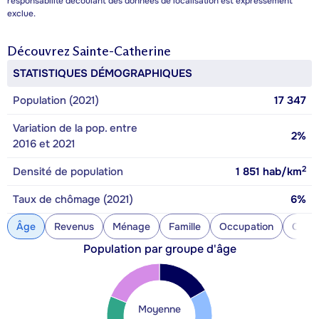
responsabilité découlant des données de localisation est expressément
exclue.
Découvrez
Sainte-Catherine
STATISTIQUES DÉMOGRAPHIQUES
Population (2021)
17 347
Variation de la pop. entre
2%
2016 et 2021
2
Densité de population
1 851
hab/km
Taux de chômage (2021)
6%
Âge
Revenus
Ménage
Famille
Occupation
Const
Population par groupe d'âge
Moyenne