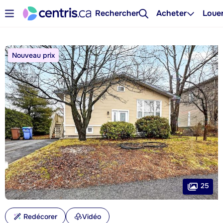
Rechercher
Acheter
Loue
Nouveau prix
25
Redécorer
Vidéo