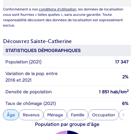
Conformément à nos
conditions d’utilisation
, les données de localisation
vous sont fournies « telles quelles », sans aucune garantie. Toute
responsabilité découlant des données de localisation est expressément
exclue.
Découvrez
Sainte-Catherine
STATISTIQUES DÉMOGRAPHIQUES
Population (2021)
17 347
Variation de la pop. entre
2%
2016 et 2021
2
Densité de population
1 851
hab/km
Taux de chômage (2021)
6%
Âge
Revenus
Ménage
Famille
Occupation
Const
Population par groupe d'âge