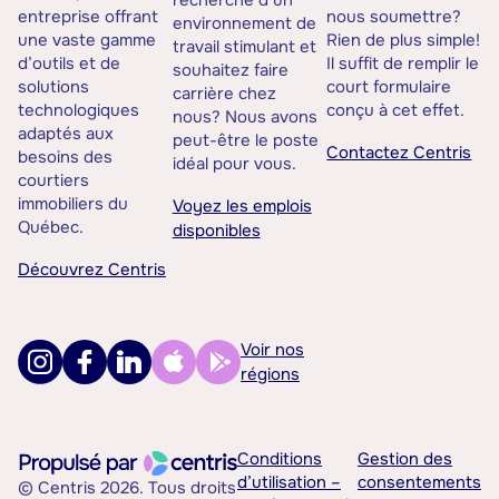
recherche d’un
entreprise offrant
nous soumettre?
environnement de
une vaste gamme
Rien de plus simple!
travail stimulant et
d’outils et de
Il suffit de remplir le
souhaitez faire
solutions
court formulaire
carrière chez
technologiques
conçu à cet effet.
nous? Nous avons
adaptés aux
peut-être le poste
Contactez Centris
besoins des
idéal pour vous.
courtiers
immobiliers du
Voyez les emplois
Québec.
disponibles
Découvrez Centris
Voir nos
régions
Conditions
Gestion des
d’utilisation –
consentements
© Centris 2026. Tous droits