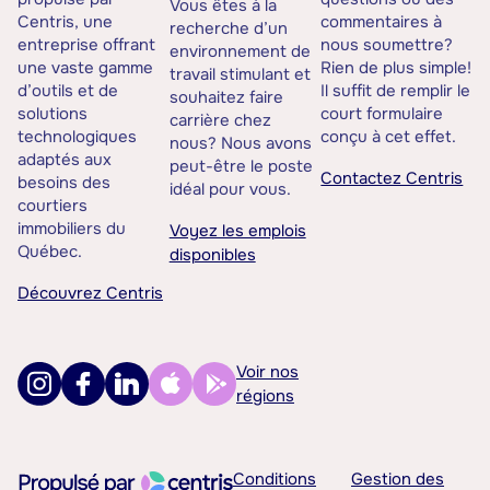
Vous êtes à la
Centris, une
commentaires à
recherche d’un
entreprise offrant
nous soumettre?
environnement de
une vaste gamme
Rien de plus simple!
travail stimulant et
d’outils et de
Il suffit de remplir le
souhaitez faire
solutions
court formulaire
carrière chez
technologiques
conçu à cet effet.
nous? Nous avons
adaptés aux
peut-être le poste
Contactez Centris
besoins des
idéal pour vous.
courtiers
immobiliers du
Voyez les emplois
Québec.
disponibles
Découvrez Centris
Voir nos
régions
Conditions
Gestion des