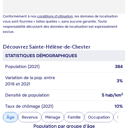
Conformément à nos
conditions d’utilisation
, les données de localisation
vous sont fournies « telles quelles », sans aucune garantie. Toute
responsabilité découlant des données de localisation est expressément
exclue.
Découvrez
Sainte-Hélène-de-Chester
STATISTIQUES DÉMOGRAPHIQUES
Population (2021)
384
Variation de la pop. entre
3%
2016 et 2021
2
Densité de population
5
hab/km
Taux de chômage (2021)
10%
Âge
Revenus
Ménage
Famille
Occupation
Const
Population par groupe d'âge