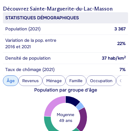
Découvrez
Sainte-Marguerite-du-Lac-Masson
STATISTIQUES DÉMOGRAPHIQUES
Population (2021)
3 367
Variation de la pop. entre
22%
2016 et 2021
2
Densité de population
37
hab/km
Taux de chômage (2021)
7%
Âge
Revenus
Ménage
Famille
Occupation
Const
Population par groupe d'âge
Moyenne
49 ans