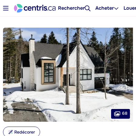
Rechercher
Acheter
Loue
68
Redécorer