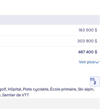
163 500 $
303 900 $
467 400 $
Voir plus
Walk
Score
2
f, Hôpital, Piste cyclable, École primaire, Ski alpin,
, Sentier de VTT