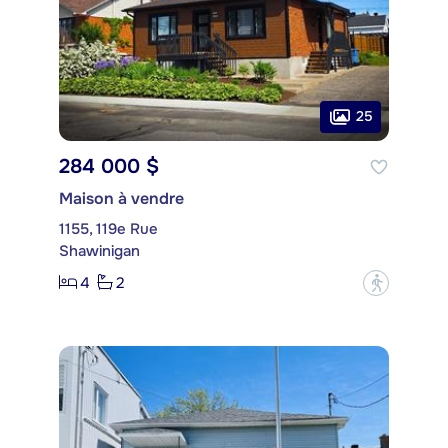
25
284 000 $
Maison à vendre
1155, 119e Rue
Shawinigan
4
2
?