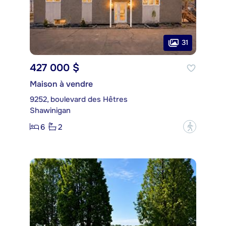
31
427 000 $
Maison à vendre
9252, boulevard des Hêtres
Shawinigan
6
2
?