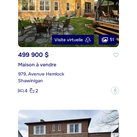
51
Visite virtuelle
499 900 $
Maison à vendre
979, Avenue Hemlock
Shawinigan
4
2
?