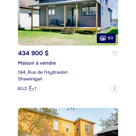
60
434 900 $
Maison à vendre
164, Rue de l'Hydravion
Shawinigan
2
1
?