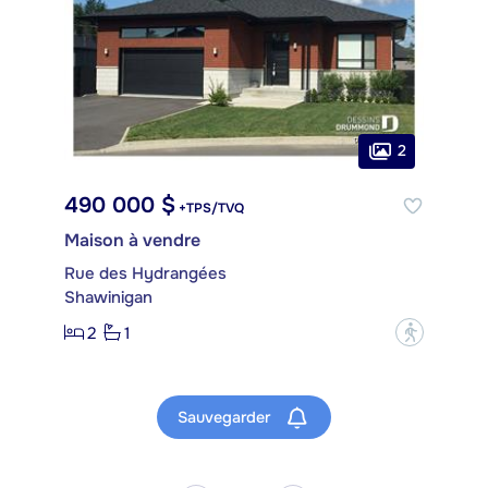
2
490 000 $
+TPS/TVQ
Maison à vendre
Rue des Hydrangées
Shawinigan
2
1
?
Sauvegarder