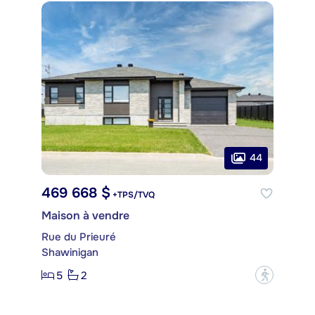
44
469 668 $
+TPS/TVQ
Maison à vendre
Rue du Prieuré
Shawinigan
5
2
?