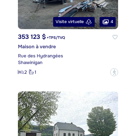
4
Visite virtuelle
353 123 $
+TPS/TVQ
Maison à vendre
Rue des Hydrangées
Shawinigan
2
1
?