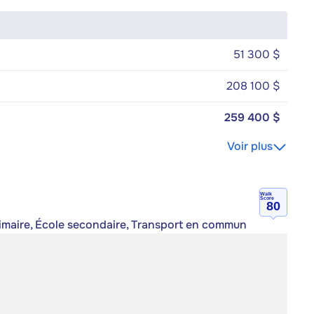
51 300 $
208 100 $
259 400 $
Voir plus
Walk
Score
80
primaire, École secondaire, Transport en commun