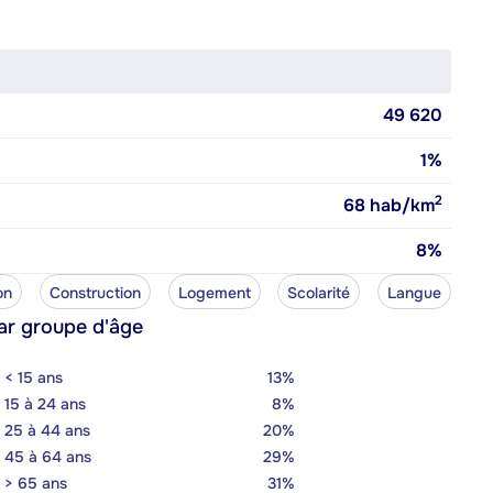
49 620
1%
2
68
hab/km
8%
on
Construction
Logement
Scolarité
Langue
ar groupe d'âge
< 15 ans
13%
15 à 24 ans
8%
25 à 44 ans
20%
45 à 64 ans
29%
> 65 ans
31%