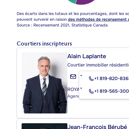
Des écarts dans les totaux et les pourcentages, dont les
peuvent survenir en raison
des méthodes de recensement d
Source : Recensement 2021, Statistique Canada
Courtiers inscripteurs
Alain Laplante
Courtier immobilier résident
+1 819-820-83
ROYAL LEPAGE ÉVOLUTION
+1 819-565-30
Agence immobilière
Jean-François Bérubé