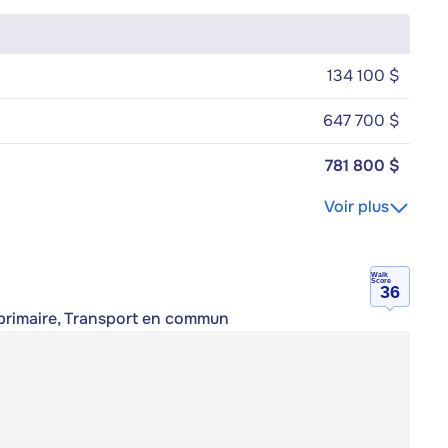
134 100 $
647 700 $
781 800 $
Voir plus
Walk
Score
36
e primaire, Transport en commun