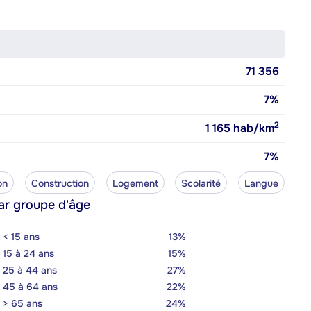
71 356
7%
2
1 165
hab/km
7%
on
Construction
Logement
Scolarité
Langue
ar groupe d'âge
< 15 ans
13%
15 à 24 ans
15%
25 à 44 ans
27%
45 à 64 ans
22%
> 65 ans
24%