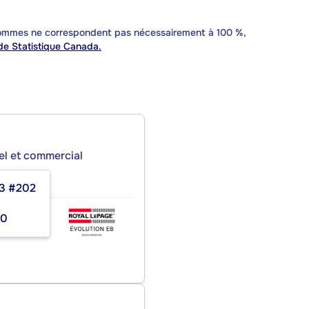
 sommes ne correspondent pas nécessairement à 100 %,
e Statistique Canada.
iel et commercial
63 #202
 EB
00