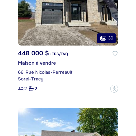
30
448 000 $
+TPS/TVQ
Maison à vendre
66, Rue Nicolas-Perreault
Sorel-Tracy
2
2
?