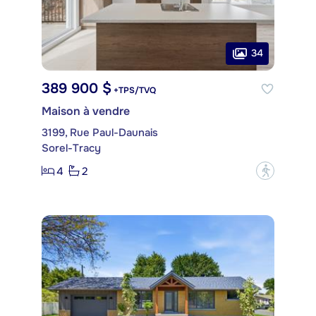
34
389 900 $
+TPS/TVQ
Maison à vendre
3199, Rue Paul-Daunais
Sorel-Tracy
4
2
?