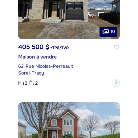
10
405 500 $
+TPS/TVQ
Maison à vendre
62, Rue Nicolas-Perreault
Sorel-Tracy
2
2
?