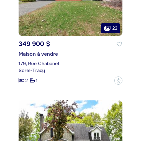
22
349 900 $
Maison à vendre
179, Rue Chabanel
Sorel-Tracy
2
1
?