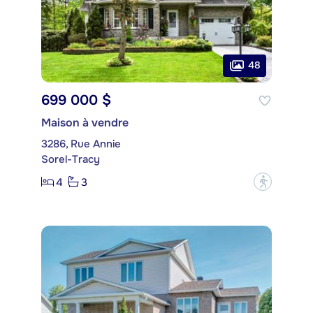
48
699 000 $
Maison à vendre
3286, Rue Annie
Sorel-Tracy
4
3
?