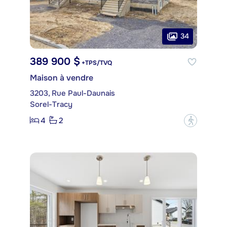
34
389 900 $
+TPS/TVQ
Maison à vendre
3203, Rue Paul-Daunais
Sorel-Tracy
4
2
?