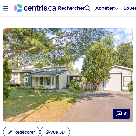
Rechercher
Acheter
Loue
31
Redécorer
Vue 3D