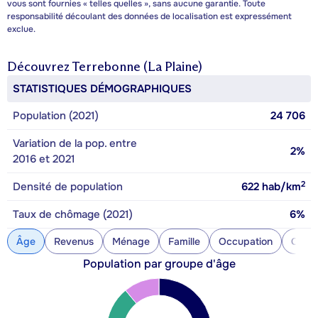
vous sont fournies « telles quelles », sans aucune garantie. Toute
responsabilité découlant des données de localisation est expressément
exclue.
Découvrez
Terrebonne (La Plaine)
STATISTIQUES DÉMOGRAPHIQUES
Population (2021)
24 706
Variation de la pop. entre
2%
2016 et 2021
2
Densité de population
622
hab/km
Taux de chômage (2021)
6%
Âge
Revenus
Ménage
Famille
Occupation
Const
Population par groupe d'âge