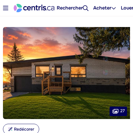
Rechercher
Acheter
Loue
27
Redécorer