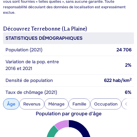
vous sont fournies « telles quelles », sans aucune garantie. Toute
responsabilité découlant des données de localisation est expressément
exclue.
Découvrez
Terrebonne (La Plaine)
STATISTIQUES DÉMOGRAPHIQUES
Population (2021)
24 706
Variation de la pop. entre
2%
2016 et 2021
2
Densité de population
622
hab/km
Taux de chômage (2021)
6%
Âge
Revenus
Ménage
Famille
Occupation
Const
Population par groupe d'âge