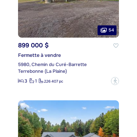
54
899 000 $
Fermette à vendre
5980, Chemin du Curé-Barrette
Terrebonne (La Plaine)
3
1
?
226 407 pc