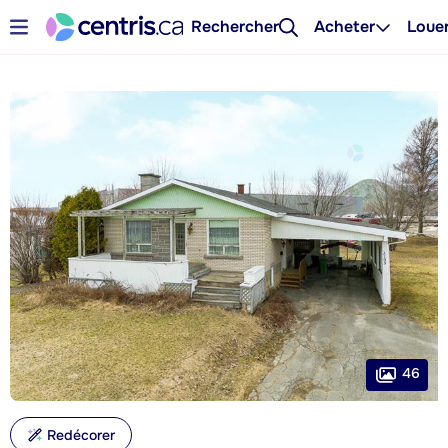
Rechercher
Acheter
Loue
46
Redécorer