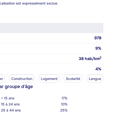
calisation est expressément exclue.
978
9%
2
38
hab/km
4%
on
Construction
Logement
Scolarité
Langue
ar groupe d'âge
< 15 ans
17%
15 à 24 ans
10%
25 à 44 ans
25%