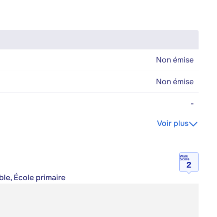
Non émise
Non émise
-
Voir plus
Walk
Score
2
le, École primaire