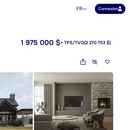
FR
Connexion
1 975 000 $
+ TPS/TVQ
(2 270 753 $)