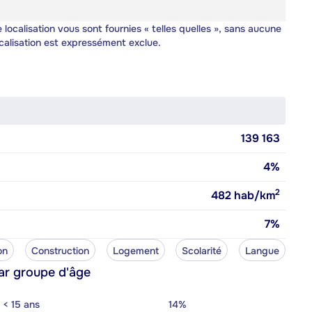
 localisation vous sont fournies « telles quelles », sans aucune
calisation est expressément exclue.
139 163
4%
2
482
hab/km
7%
on
Construction
Logement
Scolarité
Langue
ar groupe d'âge
< 15 ans
14%