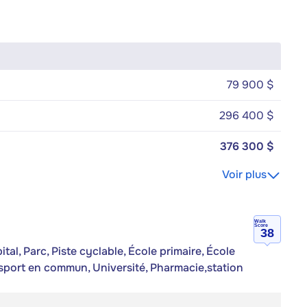
79 900 $
296 400 $
376 300 $
Voir plus
Walk
Score
38
al, Parc, Piste cyclable, École primaire, École
nsport en commun, Université, Pharmacie,station