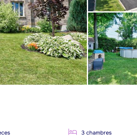
èces
3 chambres