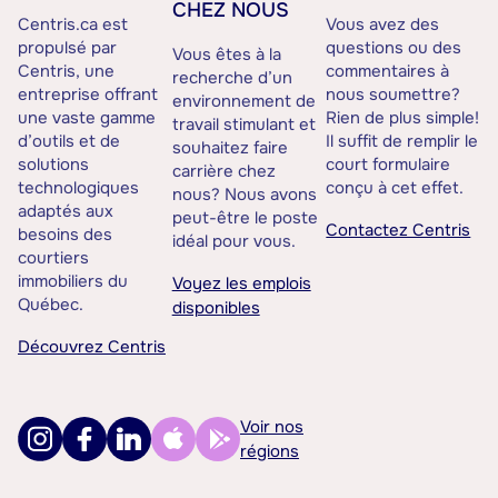
CHEZ NOUS
Centris.ca est
Vous avez des
propulsé par
questions ou des
Vous êtes à la
Centris, une
commentaires à
recherche d’un
entreprise offrant
nous soumettre?
environnement de
une vaste gamme
Rien de plus simple!
travail stimulant et
d’outils et de
Il suffit de remplir le
souhaitez faire
solutions
court formulaire
carrière chez
technologiques
conçu à cet effet.
nous? Nous avons
adaptés aux
peut-être le poste
Contactez Centris
besoins des
idéal pour vous.
courtiers
immobiliers du
Voyez les emplois
Québec.
disponibles
Découvrez Centris
Voir nos
régions