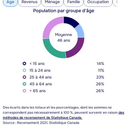
Âge
Revenus
Ménage
Famille
Occupation
Const
Population par groupe d'âge
Moyenne
46 ans
< 15 ans
14%
15 à 24 ans
11%
25 à 44 ans
23%
45 à 64 ans
26%
> 65 ans
26%
Des écarts dans les totaux et les pourcentages, dont les sommes ne
correspondent pas nécessairement à 100 %, peuvent survenir en raison
des
méthodes de recensement de Statistique Canada.
Source : Recensement 2021, Statistique Canada