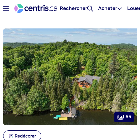
Rechercher
Acheter
Loue
55
Redécorer