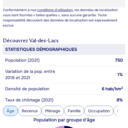
Conformément à nos
conditions d’utilisation
, les données de localisation
vous sont fournies « telles quelles », sans aucune garantie. Toute
responsabilité découlant des données de localisation est expressément
exclue.
Découvrez
Val-des-Lacs
STATISTIQUES DÉMOGRAPHIQUES
Population (2021)
750
Variation de la pop. entre
1%
2016 et 2021
2
Densité de population
6
hab/km
Taux de chômage (2021)
8%
Âge
Revenus
Ménage
Famille
Occupation
Const
Population par groupe d'âge