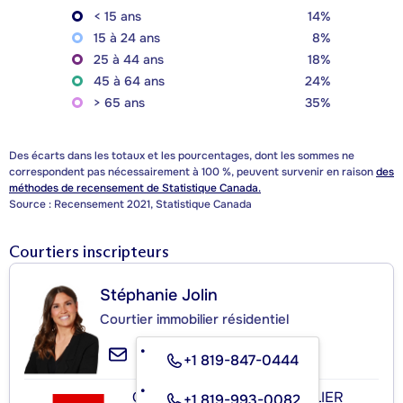
< 15 ans
14%
15 à 24 ans
8%
25 à 44 ans
18%
45 à 64 ans
24%
> 65 ans
35%
Des écarts dans les totaux et les pourcentages, dont les sommes ne
correspondent pas nécessairement à 100 %, peuvent survenir en raison
des
méthodes de recensement de Statistique Canada.
Source : Recensement 2021, Statistique Canada
Courtiers inscripteurs
Stéphanie Jolin
Courtier immobilier résidentiel
+1 819-847-0444
GROUPE SUTTON-IMMOBILIER
+1 819-993-0082