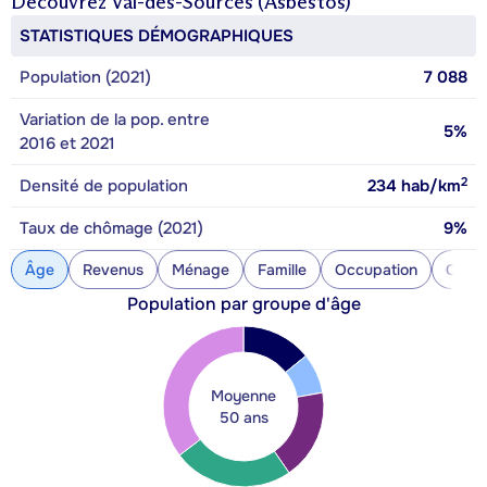
Découvrez
Val-des-Sources (Asbestos)
STATISTIQUES DÉMOGRAPHIQUES
Population (2021)
7 088
Variation de la pop. entre
5%
2016 et 2021
2
Densité de population
234
hab/km
Taux de chômage (2021)
9%
Âge
Revenus
Ménage
Famille
Occupation
Const
Population par groupe d'âge
Moyenne
50 ans