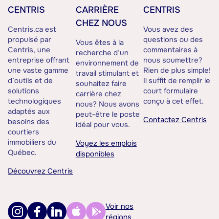
CENTRIS
CARRIÈRE
CENTRIS
CHEZ NOUS
Centris.ca est
Vous avez des
propulsé par
questions ou des
Vous êtes à la
Centris, une
commentaires à
recherche d’un
entreprise offrant
nous soumettre?
environnement de
une vaste gamme
Rien de plus simple!
travail stimulant et
d’outils et de
Il suffit de remplir le
souhaitez faire
solutions
court formulaire
carrière chez
technologiques
conçu à cet effet.
nous? Nous avons
adaptés aux
peut-être le poste
Contactez Centris
besoins des
idéal pour vous.
courtiers
immobiliers du
Voyez les emplois
Québec.
disponibles
Découvrez Centris
Voir nos
régions