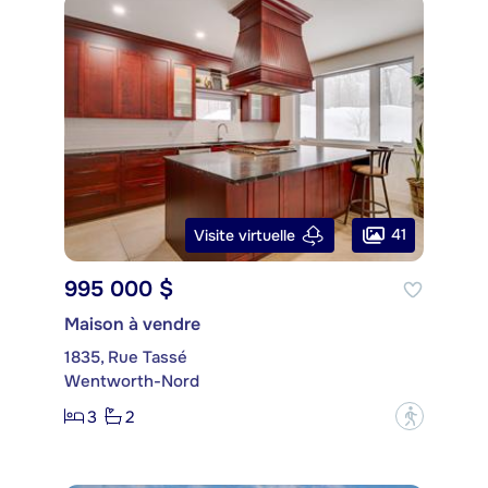
41
Visite virtuelle
995 000 $
Maison à vendre
1835, Rue Tassé
Wentworth-Nord
3
2
?