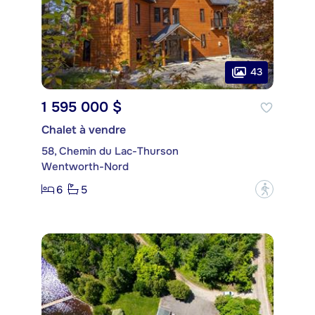
43
1 595 000 $
Chalet à vendre
58, Chemin du Lac-Thurson
Wentworth-Nord
6
5
?