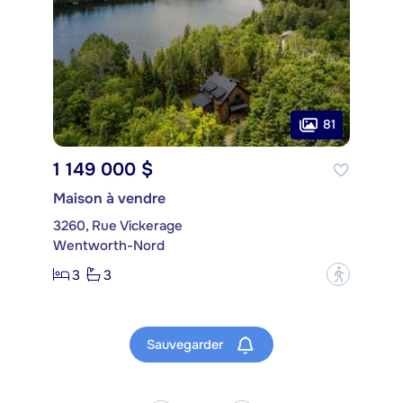
81
1 149 000 $
Maison à vendre
3260, Rue Vickerage
Wentworth-Nord
3
3
?
Sauvegarder