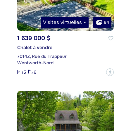
Visites virtuelles
84
1 639 000 $
Chalet à vendre
7014Z, Rue du Trappeur
Wentworth-Nord
5
6
?