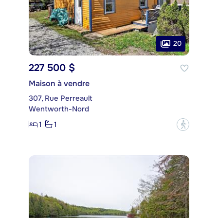
20
227 500 $
Maison à vendre
307, Rue Perreault
Wentworth-Nord
1
1
?