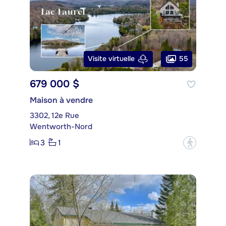
55
Visite virtuelle
679 000 $
Maison à vendre
3302, 12e Rue
Wentworth-Nord
3
1
?