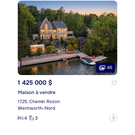
45
1 425 000 $
Maison à vendre
1725, Chemin Rozon
Wentworth-Nord
4
3
?