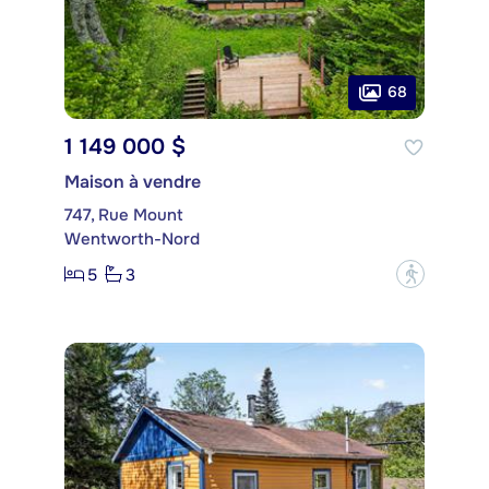
68
1 149 000 $
Maison à vendre
747, Rue Mount
Wentworth-Nord
5
3
?