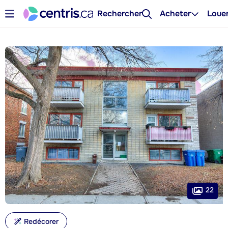
Rechercher
Acheter
Loue
22
Redécorer