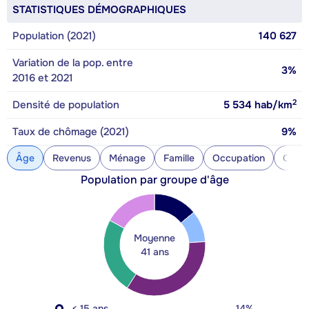
STATISTIQUES DÉMOGRAPHIQUES
Population (2021)
140 627
Variation de la pop. entre
3%
2016 et 2021
2
Densité de population
5 534
hab/km
Taux de chômage (2021)
9%
Âge
Revenus
Ménage
Famille
Occupation
Const
Population par groupe d'âge
Moyenne
41 ans
< 15 ans
14%