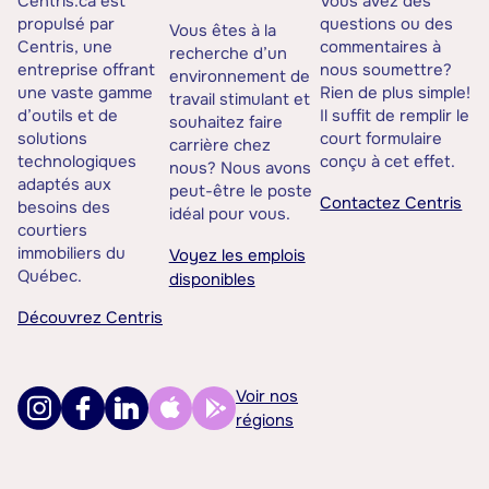
Centris.ca est
Vous avez des
propulsé par
questions ou des
Vous êtes à la
Centris, une
commentaires à
recherche d’un
entreprise offrant
nous soumettre?
environnement de
une vaste gamme
Rien de plus simple!
travail stimulant et
d’outils et de
Il suffit de remplir le
souhaitez faire
solutions
court formulaire
carrière chez
technologiques
conçu à cet effet.
nous? Nous avons
adaptés aux
peut-être le poste
Contactez Centris
besoins des
idéal pour vous.
courtiers
immobiliers du
Voyez les emplois
Québec.
disponibles
Découvrez Centris
Voir nos
régions