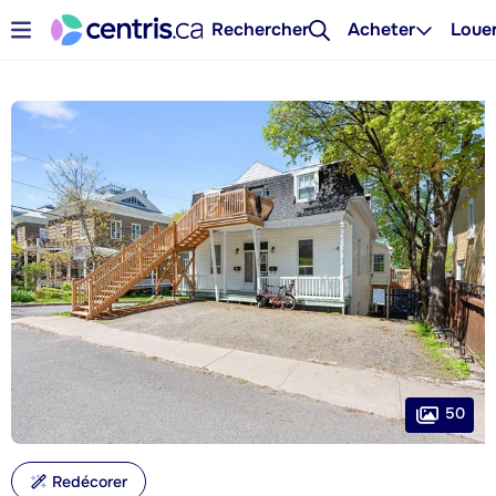
Rechercher
Acheter
Loue
50
Redécorer