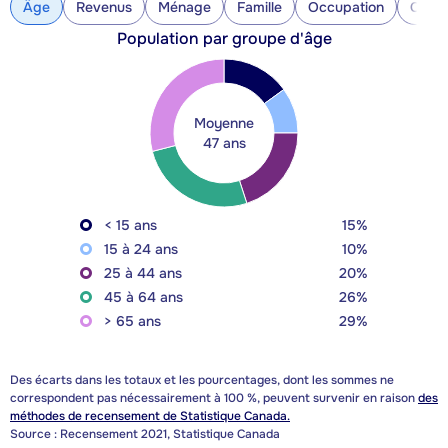
Âge
Revenus
Ménage
Famille
Occupation
Const
Population par groupe d'âge
Moyenne
47 ans
< 15 ans
15%
15 à 24 ans
10%
25 à 44 ans
20%
45 à 64 ans
26%
> 65 ans
29%
Des écarts dans les totaux et les pourcentages, dont les sommes ne
correspondent pas nécessairement à 100 %, peuvent survenir en raison
des
méthodes de recensement de Statistique Canada.
Source : Recensement 2021, Statistique Canada