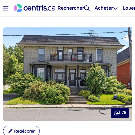
Rechercher
Acheter
Loue
79
Redécorer