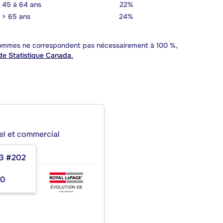
45 à 64 ans
22%
> 65 ans
24%
 sommes ne correspondent pas nécessairement à 100 %,
e Statistique Canada.
iel et commercial
63 #202
 EB
00