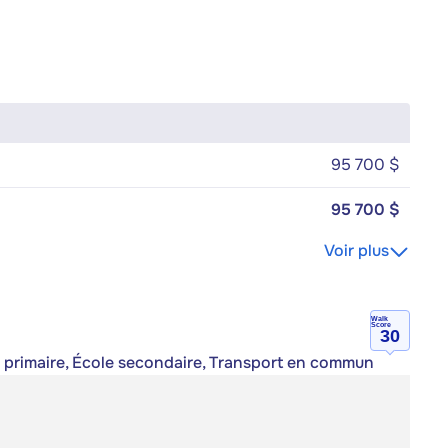
95 700 $
95 700 $
Voir plus
Walk
Score
30
le primaire, École secondaire, Transport en commun