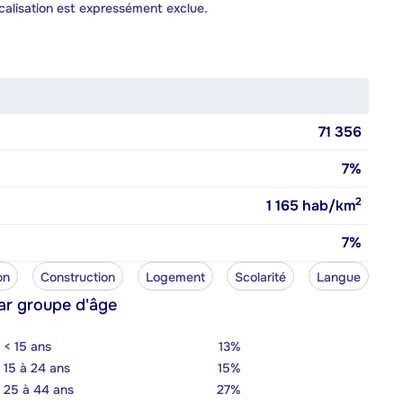
calisation est expressément exclue.
71 356
7%
2
1 165
hab/km
7%
on
Construction
Logement
Scolarité
Langue
ar groupe d'âge
< 15 ans
13%
15 à 24 ans
15%
25 à 44 ans
27%