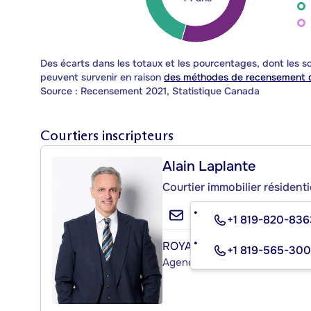
Des écarts dans les totaux et les pourcentages, dont les
peuvent survenir en raison
des méthodes de recensement d
Source : Recensement 2021, Statistique Canada
Courtiers inscripteurs
Alain Laplante
Courtier immobilier résident
+1 819-820-83
ROYAL LEPAGE ÉVOLUTION
+1 819-565-30
Agence immobilière