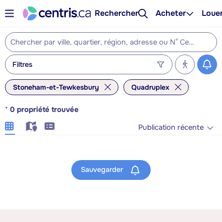
Rechercher
Acheter
Loue
Filtres
Stoneham-et-Tewkesbury
Quadruplex
*
0
propriété trouvée
Publication récente
Sauvegarder