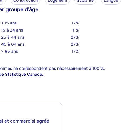
on
Construction
Logement
Scolarité
Langue
ar groupe d'âge
< 15 ans
17%
15 à 24 ans
11%
25 à 44 ans
27%
45 à 64 ans
27%
> 65 ans
17%
 sommes ne correspondent pas nécessairement à 100 %,
e Statistique Canada.
iel et commercial agréé