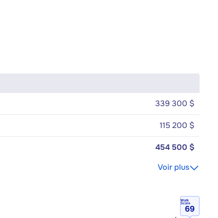
339 300 $
115 200 $
454 500 $
Voir plus
Walk
Score
69