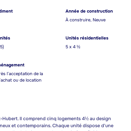
timent
Année de construction
À construire, Neuve
nités
Unités résidentielles
(5)
5 x 4 ½
ménagement
ès l’acceptation de la
achat ou de location
nt-Hubert. Il comprend cinq logements 4½ au design
ineux et contemporains. Chaque unité dispose d'une