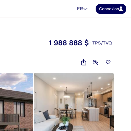
FR
Connexion
1 988 888 $
+ TPS/TVQ