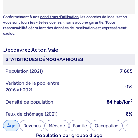
Conformément à nos
conditions d’utilisation
, les données de localisation
vous sont fournies « telles quelles », sans aucune garantie. Toute
responsabilité découlant des données de localisation est expressément
exclue.
Découvrez
Acton Vale
STATISTIQUES DÉMOGRAPHIQUES
Population (2021)
7 605
Variation de la pop. entre
-1%
2016 et 2021
2
Densité de population
84
hab/km
Taux de chômage (2021)
6%
Âge
Revenus
Ménage
Famille
Occupation
Const
Population par groupe d'âge