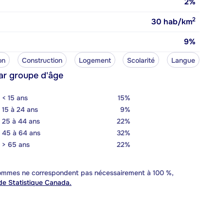
2%
2
30
hab/km
9%
on
Construction
Logement
Scolarité
Langue
ar groupe d'âge
< 15 ans
15%
15 à 24 ans
9%
25 à 44 ans
22%
45 à 64 ans
32%
> 65 ans
22%
 sommes ne correspondent pas nécessairement à 100 %,
e Statistique Canada.