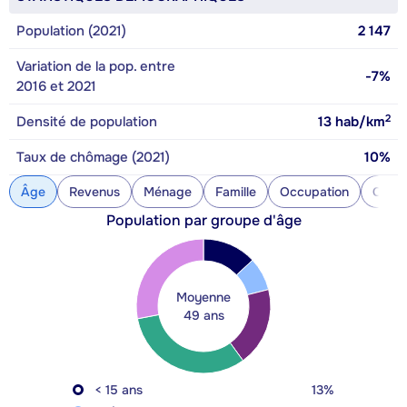
Population (2021)
2 147
Variation de la pop. entre
-7%
2016 et 2021
2
Densité de population
13
hab/km
Taux de chômage (2021)
10%
Âge
Revenus
Ménage
Famille
Occupation
Const
Population par groupe d'âge
Moyenne
49 ans
< 15 ans
13%