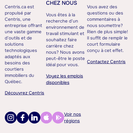
CHEZ NOUS
Centris.ca est
Vous avez des
propulsé par
questions ou des
Vous êtes à la
Centris, une
commentaires à
recherche d’un
entreprise offrant
nous soumettre?
environnement de
une vaste gamme
Rien de plus simple!
travail stimulant et
d’outils et de
Il suffit de remplir le
souhaitez faire
solutions
court formulaire
carrière chez
technologiques
conçu à cet effet.
nous? Nous avons
adaptés aux
peut-être le poste
Contactez Centris
besoins des
idéal pour vous.
courtiers
immobiliers du
Voyez les emplois
Québec.
disponibles
Découvrez Centris
Voir nos
régions