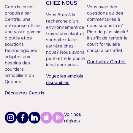
CHEZ NOUS
Centris.ca est
Vous avez des
propulsé par
questions ou des
Vous êtes à la
Centris, une
commentaires à
recherche d’un
entreprise offrant
nous soumettre?
environnement de
une vaste gamme
Rien de plus simple!
travail stimulant et
d’outils et de
Il suffit de remplir le
souhaitez faire
solutions
court formulaire
carrière chez
technologiques
conçu à cet effet.
nous? Nous avons
adaptés aux
peut-être le poste
Contactez Centris
besoins des
idéal pour vous.
courtiers
immobiliers du
Voyez les emplois
Québec.
disponibles
Découvrez Centris
Voir nos
régions