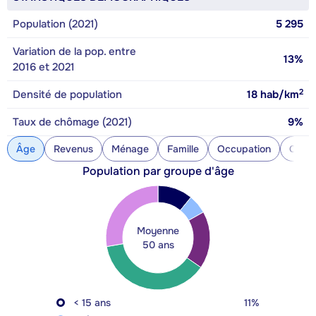
Population (2021)
5 295
Variation de la pop. entre
13%
2016 et 2021
2
Densité de population
18
hab/km
Taux de chômage (2021)
9%
Âge
Revenus
Ménage
Famille
Occupation
Const
Population par groupe d'âge
Moyenne
50 ans
< 15 ans
11%