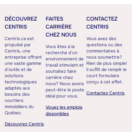
DÉCOUVREZ
FAITES
CONTACTEZ
CENTRIS
CARRIÈRE
CENTRIS
CHEZ NOUS
Centris.ca est
Vous avez des
propulsé par
questions ou des
Vous êtes à la
Centris, une
commentaires à
recherche d’un
entreprise offrant
nous soumettre?
environnement de
une vaste gamme
Rien de plus simple!
travail stimulant et
d’outils et de
Il suffit de remplir le
souhaitez faire
solutions
court formulaire
carrière chez
technologiques
conçu à cet effet.
nous? Nous avons
adaptés aux
peut-être le poste
Contactez Centris
besoins des
idéal pour vous.
courtiers
immobiliers du
Voyez les emplois
Québec.
disponibles
Découvrez Centris