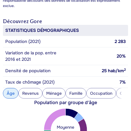
responsabilité découlant des données de localisation est expressément
exclue.
Découvrez
Gore
STATISTIQUES DÉMOGRAPHIQUES
Population (2021)
2 283
Variation de la pop. entre
20%
2016 et 2021
2
Densité de population
25
hab/km
Taux de chômage (2021)
7%
Âge
Revenus
Ménage
Famille
Occupation
Const
Population par groupe d'âge
Moyenne