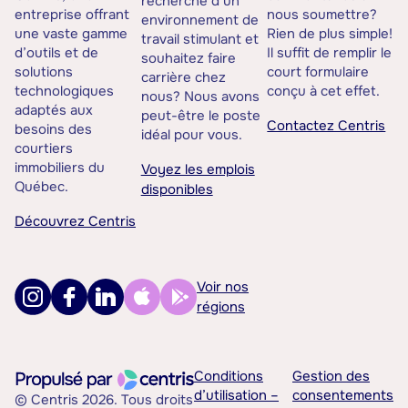
recherche d’un
entreprise offrant
nous soumettre?
environnement de
une vaste gamme
Rien de plus simple!
travail stimulant et
d’outils et de
Il suffit de remplir le
souhaitez faire
solutions
court formulaire
carrière chez
technologiques
conçu à cet effet.
nous? Nous avons
adaptés aux
peut-être le poste
Contactez Centris
besoins des
idéal pour vous.
courtiers
immobiliers du
Voyez les emplois
Québec.
disponibles
Découvrez Centris
Voir nos
régions
Conditions
Gestion des
d’utilisation –
consentements
© Centris 2026. Tous droits