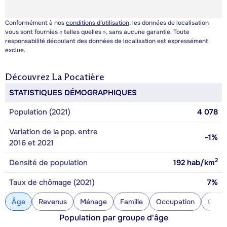
Conformément à nos
conditions d’utilisation
, les données de localisation
vous sont fournies « telles quelles », sans aucune garantie. Toute
responsabilité découlant des données de localisation est expressément
exclue.
Découvrez
La Pocatière
STATISTIQUES DÉMOGRAPHIQUES
Population (2021)
4 078
Variation de la pop. entre
-1%
2016 et 2021
2
Densité de population
192
hab/km
Taux de chômage (2021)
7%
Âge
Revenus
Ménage
Famille
Occupation
Const
Population par groupe d'âge