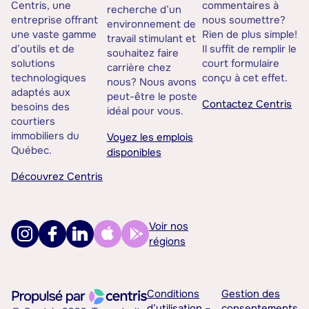
Centris, une
commentaires à
recherche d’un
entreprise offrant
nous soumettre?
environnement de
une vaste gamme
Rien de plus simple!
travail stimulant et
d’outils et de
Il suffit de remplir le
souhaitez faire
solutions
court formulaire
carrière chez
technologiques
conçu à cet effet.
nous? Nous avons
adaptés aux
peut-être le poste
Contactez Centris
besoins des
idéal pour vous.
courtiers
immobiliers du
Voyez les emplois
Québec.
disponibles
Découvrez Centris
Voir nos
régions
Conditions
Gestion des
d’utilisation –
consentements