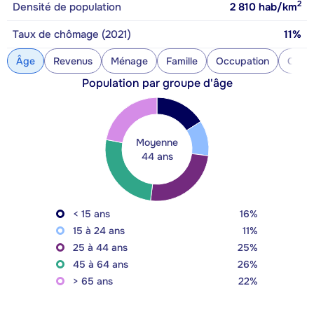
2
Densité de population
2 810
hab/km
Taux de chômage (2021)
11%
Âge
Revenus
Ménage
Famille
Occupation
Const
Population par groupe d'âge
Moyenne
44 ans
< 15 ans
16%
15 à 24 ans
11%
25 à 44 ans
25%
45 à 64 ans
26%
> 65 ans
22%