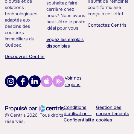
d’outils et de
Il suffit de remplir le
souhaitez faire
solutions
court formulaire
carrière chez
technologiques
conçu à cet effet.
nous? Nous avons
adaptés aux
peut-être le poste
Contactez Centris
besoins des
idéal pour vous.
courtiers
immobiliers du
Voyez les emplois
Québec.
disponibles
Découvrez Centris
Voir nos
régions
Conditions
Gestion des
d’utilisation –
consentements
© Centris 2026. Tous droits
Confidentialité
cookies
réservés.