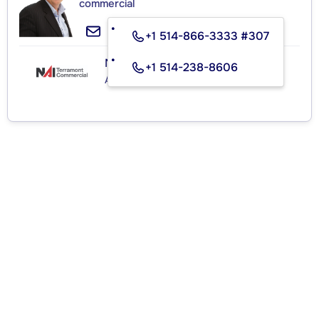
commercial
+1 514-866-3333 #307
NAI TERRAMONT COMMERCIAL
+1 514-238-8606
Agence immobilière commerciale