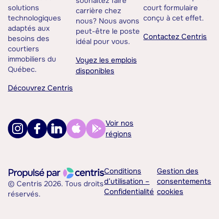
souhaitez faire
solutions
court formulaire
carrière chez
technologiques
conçu à cet effet.
nous? Nous avons
adaptés aux
peut-être le poste
Contactez Centris
besoins des
idéal pour vous.
courtiers
immobiliers du
Voyez les emplois
Québec.
disponibles
Découvrez Centris
Voir nos
régions
Conditions
Gestion des
d’utilisation –
consentements
© Centris 2026. Tous droits
Confidentialité
cookies
réservés.