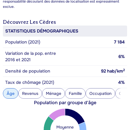
responsabilité découlant des données de localisation est expressément
exclue.
Découvrez
Les Cèdres
STATISTIQUES DÉMOGRAPHIQUES
Population (2021)
7 184
Variation de la pop. entre
6%
2016 et 2021
2
Densité de population
92
hab/km
Taux de chômage (2021)
4%
Âge
Revenus
Ménage
Famille
Occupation
Const
Population par groupe d'âge
Moyenne