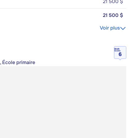
21 500 $
21 500 $
Voir plus
Walk
Score
6
, École primaire