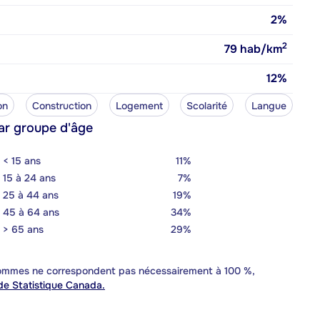
2%
2
79
hab/km
12%
on
Construction
Logement
Scolarité
Langue
ar groupe d'âge
< 15 ans
11%
15 à 24 ans
7%
25 à 44 ans
19%
45 à 64 ans
34%
> 65 ans
29%
 sommes ne correspondent pas nécessairement à 100 %,
e Statistique Canada.