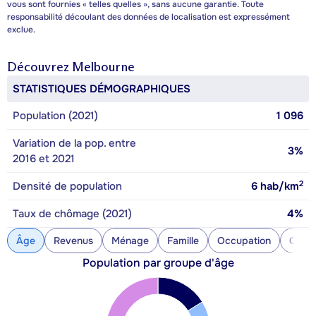
vous sont fournies « telles quelles », sans aucune garantie. Toute
responsabilité découlant des données de localisation est expressément
exclue.
Découvrez
Melbourne
STATISTIQUES DÉMOGRAPHIQUES
Population (2021)
1 096
Variation de la pop. entre
3%
2016 et 2021
2
Densité de population
6
hab/km
Taux de chômage (2021)
4%
Âge
Revenus
Ménage
Famille
Occupation
Const
Population par groupe d'âge