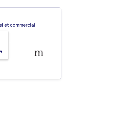
iel et commercial
1
5