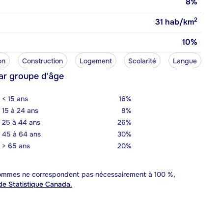
8%
2
31
hab/km
10%
on
Construction
Logement
Scolarité
Langue
ar groupe d'âge
< 15 ans
16%
15 à 24 ans
8%
25 à 44 ans
26%
45 à 64 ans
30%
> 65 ans
20%
 sommes ne correspondent pas nécessairement à 100 %,
e Statistique Canada.