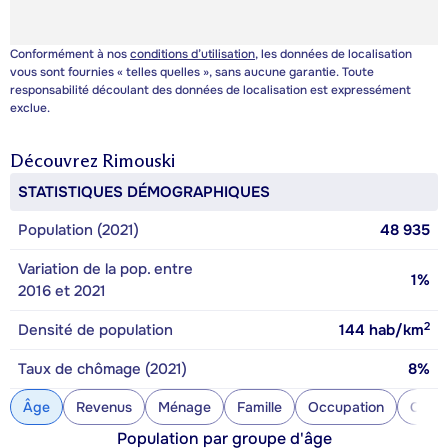
Conformément à nos
conditions d’utilisation
, les données de localisation
vous sont fournies « telles quelles », sans aucune garantie. Toute
responsabilité découlant des données de localisation est expressément
exclue.
Découvrez
Rimouski
STATISTIQUES DÉMOGRAPHIQUES
Population (2021)
48 935
Variation de la pop. entre
1%
2016 et 2021
2
Densité de population
144
hab/km
Taux de chômage (2021)
8%
Âge
Revenus
Ménage
Famille
Occupation
Const
Population par groupe d'âge