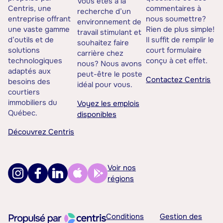
Vous êtes à la
Centris, une
commentaires à
recherche d’un
entreprise offrant
nous soumettre?
environnement de
une vaste gamme
Rien de plus simple!
travail stimulant et
d’outils et de
Il suffit de remplir le
souhaitez faire
solutions
court formulaire
carrière chez
technologiques
conçu à cet effet.
nous? Nous avons
adaptés aux
peut-être le poste
Contactez Centris
besoins des
idéal pour vous.
courtiers
immobiliers du
Voyez les emplois
Québec.
disponibles
Découvrez Centris
Voir nos
régions
Conditions
Gestion des