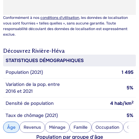
Conformément à nos
conditions d’utilisation
, les données de localisation
vous sont fournies « telles quelles », sans aucune garantie. Toute
responsabilité découlant des données de localisation est expressément
exclue.
Découvrez
Rivière-Héva
STATISTIQUES DÉMOGRAPHIQUES
Population (2021)
1 495
Variation de la pop. entre
5%
2016 et 2021
2
Densité de population
4
hab/km
Taux de chômage (2021)
5%
Âge
Revenus
Ménage
Famille
Occupation
Const
Population par groupe d'âge