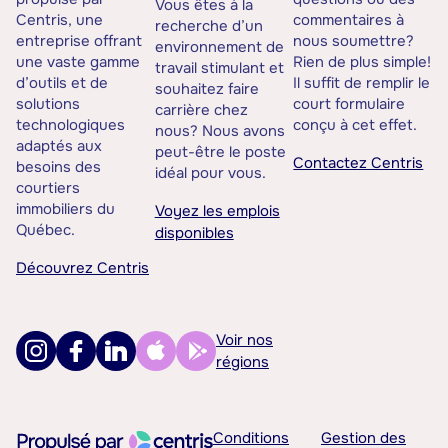
Vous êtes à la
Centris, une
commentaires à
recherche d’un
entreprise offrant
nous soumettre?
environnement de
une vaste gamme
Rien de plus simple!
travail stimulant et
d’outils et de
Il suffit de remplir le
souhaitez faire
solutions
court formulaire
carrière chez
technologiques
conçu à cet effet.
nous? Nous avons
adaptés aux
peut-être le poste
Contactez Centris
besoins des
idéal pour vous.
courtiers
immobiliers du
Voyez les emplois
Québec.
disponibles
Découvrez Centris
Voir nos
régions
Conditions
Gestion des